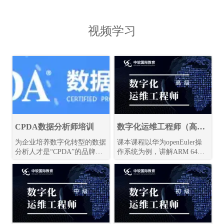
视频学习
CPDA数据分析师培训
数字化运维工程师（高
级）视频课程学习
为企业培养数字化转型的数据
课本课程以华为openEuler操
分析人才是“CPDA”的品牌定
作系统为例，讲解ARM 64位
位，实用的课程体系和长期服
的Linux系统的使用、管理和
务是学员选择“CPDA”品牌的
维护，包括：鲲鹏ARM64处
重要原因。
理器与openEuler、Linux Shell
命令、文件系统、网络配置管
理、isula容器、A-Tune自动调
优等