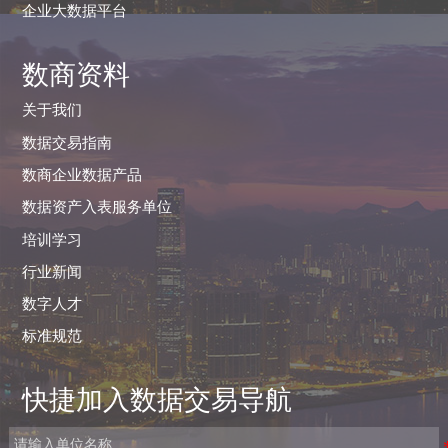
企业大数据平台
数商资料
关于我们
数据交易指南
数商企业数据产品
数据资产入表服务单位
培训学习
行业新闻
数字人才
标准规范
快捷加入数据交易导航