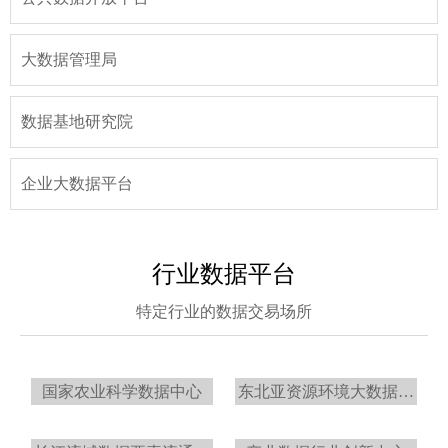
大数据管理局
数据基地研究院
企业大数据平台
行业数据平台
特定行业的数据交易场所
​国家农业科学数据中心
东北亚资源环境大数据中
心