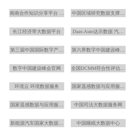
据中心
业专区
南南合作知识分享平台 农
​中国区域研究数据支撑平
业知识分享
台
长江经济带大数据平台
Daas-Auto达示数据 汽车
数据服务平台
第三届中国国际数字产品
第六界数字中国建设峰会
博览会
网上展厅 云上峰会
数字中国建设峰会官网
全国DCMM符合性评估公
共服务平台
环境云 环境数据服务
国家遥感数据与应用服务
平台 科研版
国家遥感数据与应用服务
中国司法大数据服务网
平台 公众版
新能源汽车国家大数据联
中国睡眠大数据中心
盟