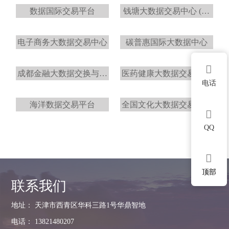
数据国际交易平台
钱塘大数据交易中心 (工
业大数据交易平台)
电子商务大数据交易中心
碳普惠国际大数据中心

成都金融大数据交换与服
医药健康大数据交易平台
电话
务平台
海洋数据交易平台
全国文化大数据交易中心

QQ

顶部
联系我们
地址： 天津市西青区华科三路1号华鼎智地
电话： 13821480207