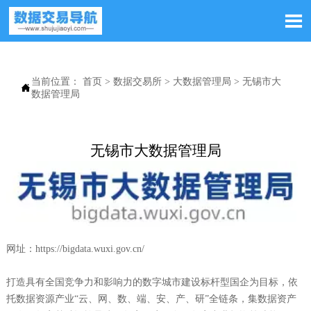

当前位置：
首页
>
数据交易所
>
大数据管理局
>
无锡市大

数据管理局
无锡市大数据管理局
网址：https://bigdata.wuxi.gov.cn/
打造具有全国竞争力和影响力的数字城市建设标杆型国企为目标，依
托数据资源产业“云、网、数、端、安、产、研”全链条，集数据资产