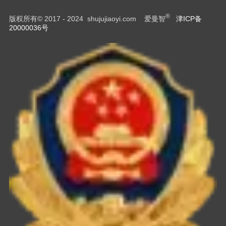
®
版权所有© 2017 - 2024 shujujiaoyi.com 爱曼智
津ICP备
20000036号