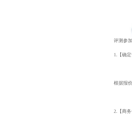
评测参
1.【确
根据报
2.【商