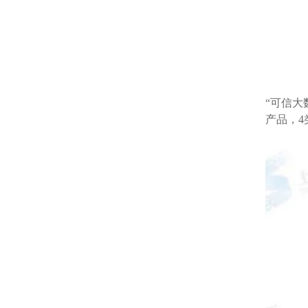
“可信
产品，4