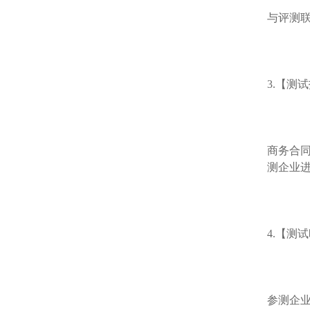
与评测
3.【测
商务合
测企业
4.【测
参测企