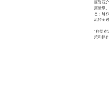
据资源
据量级
息；确
流转全
“数据
策和操