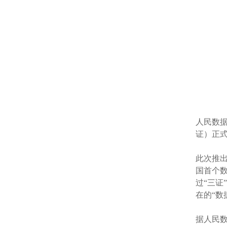
人民数据
证）正
此次推出
国首个
过“三
在的“
据人民