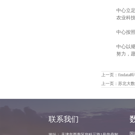
中心立
农业科
中心按
中心以
努力，
上一页：
finda
上一页：
苏北大数
联系我们
国
地址： 天津市西青区华科三路1号华鼎智