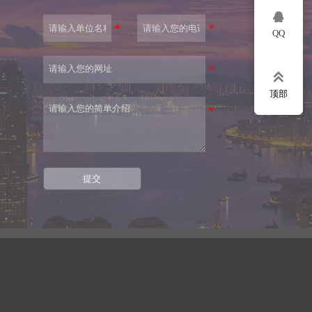

QQ

顶部
提交