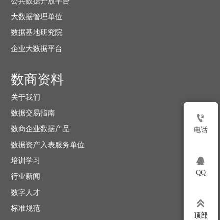
公共数据开放平台
大数据管理单位
数据基地研究院
企业大数据平台
数商资料
关于我们
数据交易指南

数商企业数据产品
电话
数据资产入表服务单位

培训学习
QQ
行业新闻
数字人才

标准规范
顶部