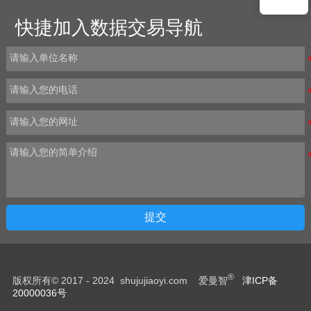
快捷加入数据交易导航
提交
®
版权所有© 2017 - 2024 shujujiaoyi.com 爱曼智
津ICP备
20000036号