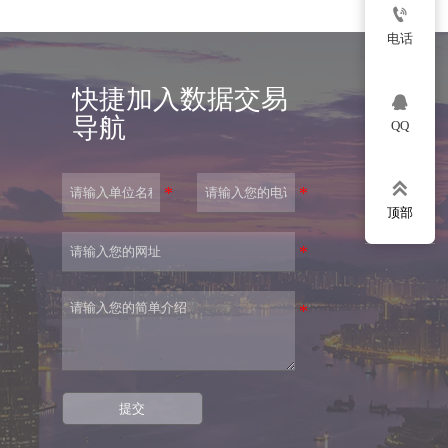

电话
快捷加入数据交易

导航
QQ

顶部
提交