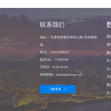
联系我们
国
地址： 天津市西青区华科三路1号华鼎智
省
地
电话： 13821480207
数
技术QQ： 57958340
行
工作日：8:00-18:00
公
合作邮箱：yipainzan@qq.com
大
数
了解更多

企