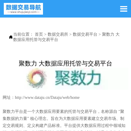

当前位置：
首页
>
数据交易所
>
数据交易平台
>
聚数力 大

数据应用托管与交易平台
聚数力 大数据应用托管与交易平台
网址：http://www.dataju.cn/Dataju/web/home
聚数力平台是一个大数据应用要素的托管与交易平台，名称源自 “聚
集数据的力量” 核心理念。旨在为大数据应用要素建立交易市场、制
定交易规则、定义构建产品标准。平台提供大数据应用过程中领域知