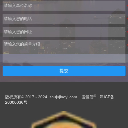
提交
®
版权所有© 2017 - 2024 shujujiaoyi.com 爱曼智
津ICP备
20000036号