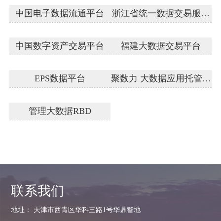
中国电子数据流通平台
浙江省统一数据交易服务
平台
中国数字资产交易平台
福建大数据交易平台
EPS数据平台
聚数力 大数据应用托管与
交易平台
管理大数据RBD
联系我们
地址： 天津市西青区华科三路1号华鼎智地